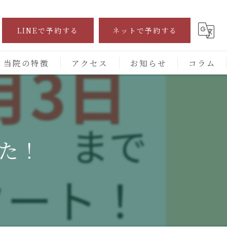
LINEで予約する
ネットで予約する
当院の特徴
アクセス
お知らせ
コラム
自費診療
交通事故
た！
保険施術
腰痛
頭痛