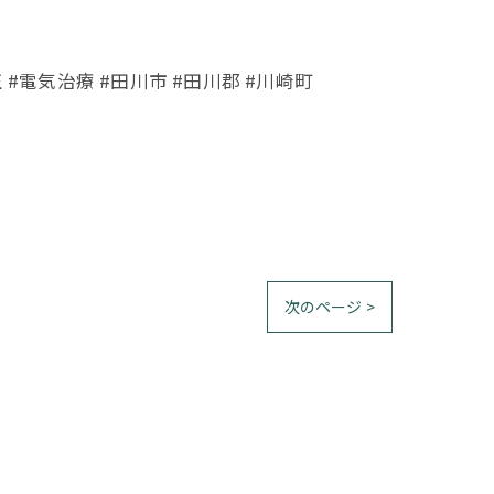
 #電気治療 #田川市 #田川郡 #川崎町
次のページ >