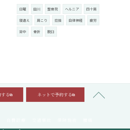
日曜
田川
整骨院
ヘルニア
四十肩
寝違え
肩こり
捻挫
自律神経
疲労
背中
骨折
脱臼
約する
ネットで予約する
徴
自費診療
交通事故
保険施術
腰痛