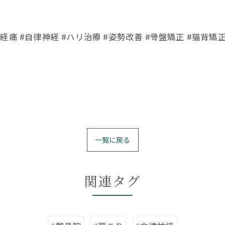
神経痛 #自律神経 #ハリ治療 #姿勢改善 #骨盤矯正 #猫背矯正
一覧に戻る
関連タグ