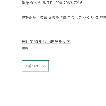
緊急ダイヤル TEL 090-2963-7216
#整骨院 #腰痛 #お灸 #肩こり #ぎっくり腰 #
田川で悩ましい腰痛をケア
腰痛
< 前のページ