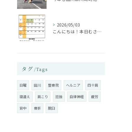
2026/05/03
⁡こんにちは！本日むさし田川は日曜受付15時までやっておりま...
タグ
Tags
日曜
田川
整骨院
ヘルニア
四十肩
寝違え
肩こり
捻挫
自律神経
疲労
背中
骨折
脱臼