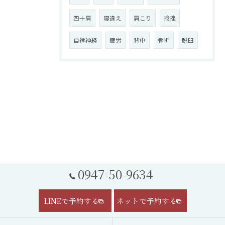
四十肩
寝違え
肩こり
捻挫
自律神経
疲労
背中
骨折
脱臼
0947-50-9634
LINEで予約する
ネットで予約する