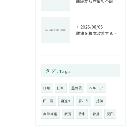
腰痛から産後の不調まで整骨院で根本改善する方法
2026/08/06
腰痛を根本改善する整骨院の施術とアドバイスの重要性
タグ
Tags
日曜
田川
整骨院
ヘルニア
四十肩
寝違え
肩こり
捻挫
自律神経
疲労
背中
骨折
脱臼