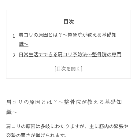
目次
肩コリの原因とは？〜整骨院が教える基礎知
識〜
日常生活でできる肩コリ予防法〜整骨院の専門
家が推奨する実践法〜
肩コリ改善につながるストレッチ〜整骨院での
実践例〜
整骨院で体験！肩コリ予防のトリック〜体感し
肩コリの原因とは？〜整骨院が教える基礎知
て変わる健康〜
識〜
肩コリ予防を習慣化しよう〜整骨院のアドバイ
スを活用する方法〜
肩コリの原因は多岐にわたりますが、主に筋肉の緊張や
肩コリが軽減された実体験〜整骨院で変わった
姿勢の悪さが挙げられます。