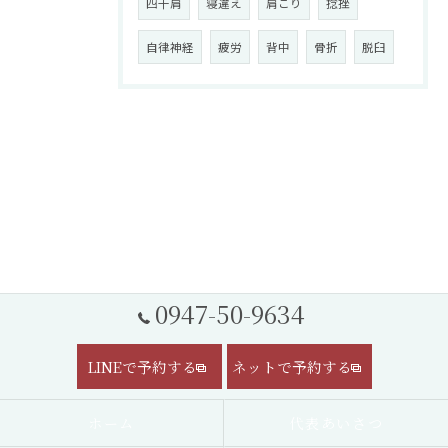
四十肩
寝違え
肩こり
捻挫
自律神経
疲労
背中
骨折
脱臼
0947-50-9634
LINEで予約する
ネットで予約する
ホーム
代表あいさつ