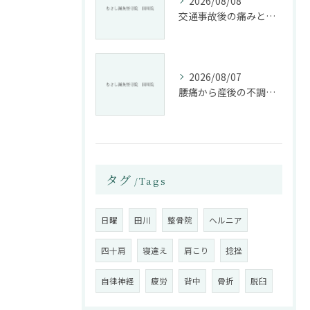
2026/08/08
交通事故後の痛みと姿勢改善に特化した整骨院の役割
2026/08/07
腰痛から産後の不調まで整骨院で根本改善する方法
タグ
Tags
日曜
田川
整骨院
ヘルニア
四十肩
寝違え
肩こり
捻挫
自律神経
疲労
背中
骨折
脱臼