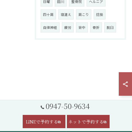
日曜
田川
整骨院
ヘルニア
四十肩
寝違え
肩こり
捻挫
自律神経
疲労
背中
骨折
脱臼
0947-50-9634
LINEで予約する
ネットで予約する