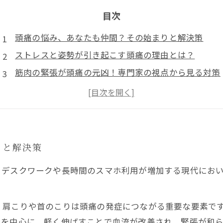
目次
頭痛の悩み、あなたも仲間？その始まりと解決策
ストレスと姿勢が引き起こす頭痛の理由とは？
筋肉の緊張が頭痛の元凶！専門家の視点から見る対策
肩こりと首こりが引き起こす頭痛を防ぐストレッチ法
日常生活に取り入れよう！頭痛を防ぐ筋肉緩和法
頭痛知らずの生活を手に入れよう！実践者の声
最後の一歩：心と体を解放し、快適な毎日を
りと解決策
、デスクワークや長時間のスマホ利用が増加する現代にお
、肩こりや首のこりは頭痛の発症につながる重要な要素で
肩を中心に、軽く伸ばすことで血流が改善され、緊張が和