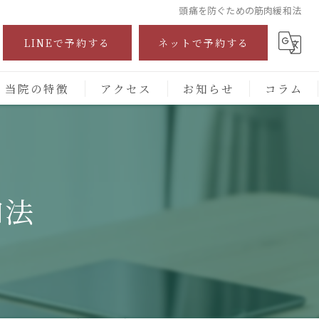
頭痛を防ぐための筋肉緩和法
LINEで予約する
ネットで予約する
当院の特徴
アクセス
お知らせ
コラム
自費診療
交通事故
和法
保険施術
腰痛
頭痛